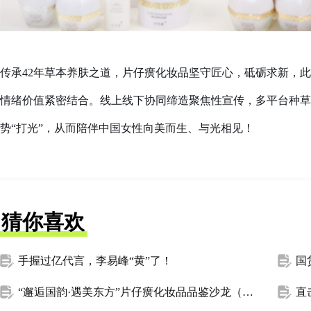
传承42年草本养肤之道，片仔癀化妆品坚守匠心，砥砺求新，
情绪价值紧密结合。线上线下协同缔造聚焦性宣传，多平台种草
势“打光”，从而陪伴中国女性向美而生、与光相见！
猜你喜欢
手握过亿代言，李易峰“黄”了！
“邂逅国韵·遇美东方”片仔癀化妆品品鉴沙龙（开封站）圆满举办