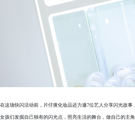
在这场快闪活动前，片仔癀化妆品还力邀7位艺人分享闪光故事
女孩们发掘自己独有的闪光点，照亮生活的舞台，做自己的主角